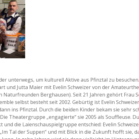
der unterwegs, um kulturell Aktive aus Pfinztal zu besuchen
art und Jutta Maier mit Evelin Schweizer von der Amateur
en Naturfreunden Berghausen). Seit 21 Jahren gehört Frau S
mble selbst besteht seit 2002. Gebürtig ist Evelin Schweiz
ann ins Pfinztal. Durch die beiden Kinder bekam sie sehr sch
ie Theatergruppe „engagierte“ sie 2005 als Souffleuse. Du
t und die Laienschauspielgruppe entschied: Evelin Schweize
 „Im Tal der Suppen“ und mit Blick in die Zukunft hofft sie, d