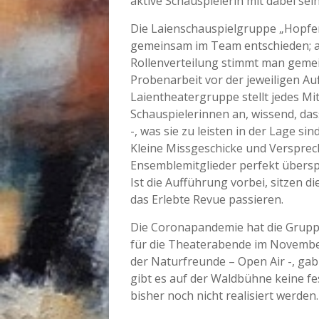
aktive Schauspielerin mit dabei sei
Die Laienschauspielgruppe „Hopfen
gemeinsam im Team entschieden; au
Rollenverteilung stimmt man gemei
Probenarbeit vor der jeweiligen Au
Laientheatergruppe stellt jedes M
Schauspielerinnen an, wissend, dass
-, was sie zu leisten in der Lage s
Kleine Missgeschicke und Versprec
Ensemblemitglieder perfekt überspi
Ist die Aufführung vorbei, sitzen 
das Erlebte Revue passieren.
Die Coronapandemie hat die Gruppe 
für die Theaterabende im November 
der Naturfreunde – Open Air -, gab
gibt es auf der Waldbühne keine f
bisher noch nicht realisiert werden.