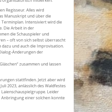
nd organisatorisch mitwirken.
n Regisseur. Alles wird
das Manuskript und über die
erminplan. Intensiviert wird die
 Die Arbeit in der
hmen die Schauspieler und
en – oft von sich selbst überrascht
h dazu und auch die Improvisation.
 Dialog-Änderungen der
m „Gläschen“ zusammen und lassen
ungen stattfinden. Jetzt aber wird
uli 2023, anlässlich des Waldfestes
r Laienschauspielgruppe. Leider
e Anbringung einer solchen konnte