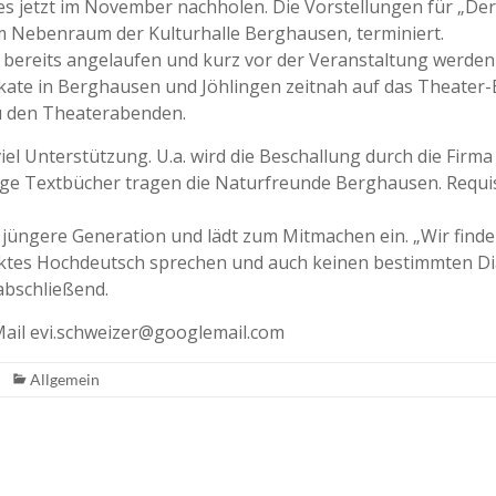
dies jetzt im November nachholen. Die Vorstellungen für „Der
 im Nebenraum der Kulturhalle Berghausen, terminiert.
bereits angelaufen und kurz vor der Veranstaltung werde
kate in Berghausen und Jöhlingen zeitnah auf das Theater-
u den Theaterabenden.
iel Unterstützung. U.a. wird die Beschallung durch die Firm
e Textbücher tragen die Naturfreunde Berghausen. Requis
jüngere Generation und lädt zum Mitmachen ein. „Wir finde
ektes Hochdeutsch sprechen und auch keinen bestimmten Dial
abschließend.
Mail evi.schweizer@googlemail.com
Allgemein