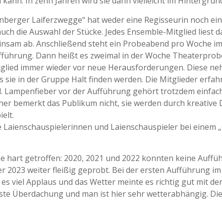
n kann. In zehn Jahren wird sie dann vielleicht im Hintergru
berger Laiferzwegge“ hat weder eine Regisseurin noch eine
ch die Auswahl der Stücke. Jedes Ensemble-Mitglied liest 
nsam ab. Anschließend steht ein Probeabend pro Woche im T
fführung. Dann heißt es zweimal in der Woche Theaterprobe.
itglied immer wieder vor neue Herausforderungen. Diese ne
 sie in der Gruppe Halt finden werden. Die Mitglieder erfahr
ind. Lampenfieber vor der Aufführung gehört trotzdem einfac
her bemerkt das Publikum nicht, sie werden durch kreative
elt.
die Laienschauspielerinnen und Laienschauspieler bei eine
hart getroffen: 2020, 2021 und 2022 konnten keine Aufführ
2023 weiter fleißig geprobt. Bei der ersten Aufführung im J
 es viel Applaus und das Wetter meinte es richtig gut mit de
este Überdachung und man ist hier sehr wetterabhängig. Di